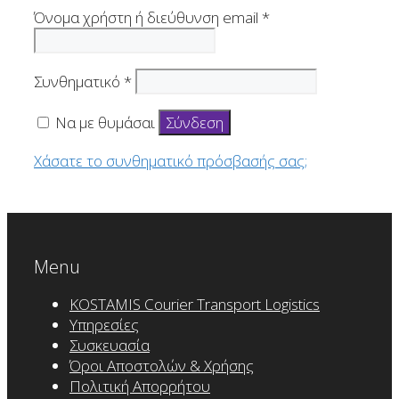
Απαιτείται
Όνομα χρήστη ή διεύθυνση email
*
Απαιτείται
Συνθηματικό
*
Να με θυμάσαι
Σύνδεση
Χάσατε το συνθηματικό πρόσβασής σας;
Menu
KOSTAMIS Courier Transport Logistics
Υπηρεσίες
Συσκευασία
Όροι Αποστολών & Χρήσης
Πολιτική Απορρήτου