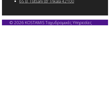
65 B. Tsitsani str Trikala 42100
© 2026 KOSTAMIS Ταχυδρομικές Υπηρεσίες