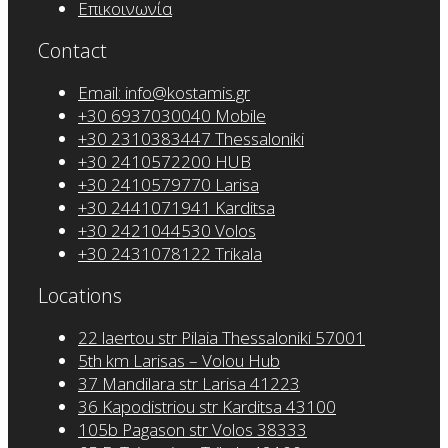
Επικοινωνία
Contact
Email: info@kostamis.gr
+30 6937030040 Mobile
+30 2310383447 Thessaloniki
+30 2410572200 HUB
+30 2410579770 Larisa
+30 2441071941 Karditsa
+30 2421044530 Volos
+30 2431078122 Trikala
Locations
22 laertou str Pilaia Thessaloniki 57001
5th km Larisas – Volou Hub
37 Mandilara str Larisa 41223
36 Kapodistriou str Karditsa 43100
105b Pagason str Volos 38333