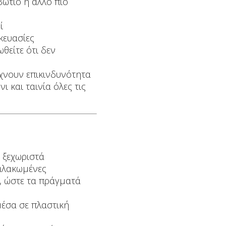
βώτιο ή άλλο πιο
ί
κευασίες
θείτε ότι δεν
χνουν επικινδυνότητα
ι και ταινία όλες τις
ο ξεχωριστά
σαλακωμένες
, ώστε τα πράγματά
έσα σε πλαστική